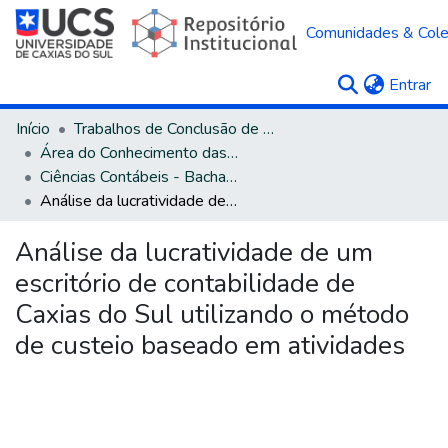
Comunidades & Col
(c
Entrar
Início
Trabalhos de Conclusão de Curso
Área do Conhecimento das Ciências Sociais Aplicadas
Ciências Contábeis - Bacharelado
Análise da lucratividade de um escritório de contabilidade de Caxias do Sul utilizando o método de custeio baseado em atividades
Análise da lucratividade de um
escritório de contabilidade de
Caxias do Sul utilizando o método
de custeio baseado em atividades