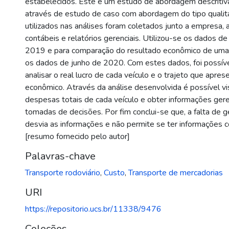
estabelecidos. Este é um estudo de abordagem descritiv
através de estudo de caso com abordagem do tipo qualit
utilizados nas análises foram coletados junto a empresa,
contábeis e relatórios gerenciais. Utilizou-se os dados d
2019 e para comparação do resultado econômico de uma v
os dados de junho de 2020. Com estes dados, foi possível
analisar o real lucro de cada veículo e o trajeto que apre
econômico. Através da análise desenvolvida é possível vis
despesas totais de cada veículo e obter informações geren
tomadas de decisões. Por fim conclui-se que, a falta de 
desvia as informações e não permite se ter informações co
[resumo fornecido pelo autor]
Palavras-chave
Transporte rodoviário
,
Custo
,
Transporte de mercadorias
URI
https://repositorio.ucs.br/11338/9476
Coleções