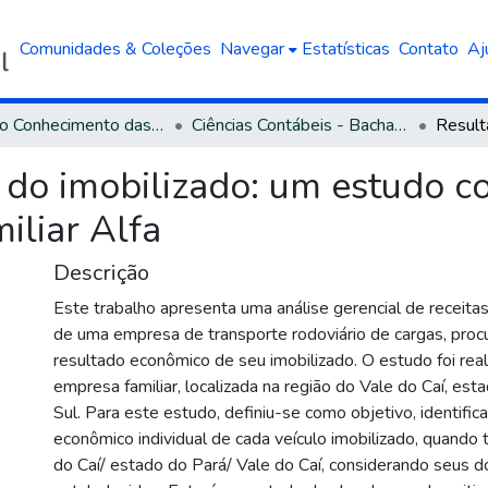
Comunidades & Coleções
Navegar
Estatísticas
Contato
Aj
Área do Conhecimento das Ciências Sociais Aplicadas
Ciências Contábeis - Bacharelado
do imobilizado: um estudo co
iliar Alfa
Descrição
Este trabalho apresenta uma análise gerencial de receita
de uma empresa de transporte rodoviário de cargas, proc
resultado econômico de seu imobilizado. O estudo foi re
empresa familiar, localizada na região do Vale do Caí, es
Sul. Para este estudo, definiu-se como objetivo, identific
econômico individual de cada veículo imobilizado, quando 
do Caí/ estado do Pará/ Vale do Caí, considerando seus do