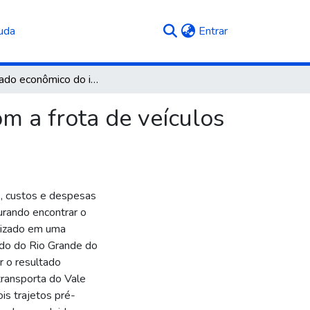
(current)
uda
Entrar
Resultado econômico do imobilizado: um estudo com a frota de veículos da transportadora familiar Alfa
m a frota de veículos
s, custos e despesas
urando encontrar o
alizado em uma
tado do Rio Grande do
ar o resultado
transporta do Vale
is trajetos pré-