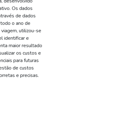
a, desenvolvido
ativo. Os dados
 através de dados
e todo o ano de
iagem, utilizou-se
 identificar e
senta maior resultado
ualizar os custos e
ciais para futuras
gestão de custos
rretas e precisas.