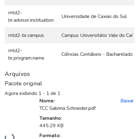
mtd2-
Universidade de Caxias do Sul
br.advisor.instituation
mtd2-br.campus
Campus Universitário Vale do Caí
mtd2-
Ciências Contábeis - Bacharelado
br.program.name
Arquivos
Pacote original
Agora exibindo
1 - 1 de 1
Nome:
Baixar
TCC Sabrina Schneider.pdf
Tamanho:
445.29 KB
Formato: