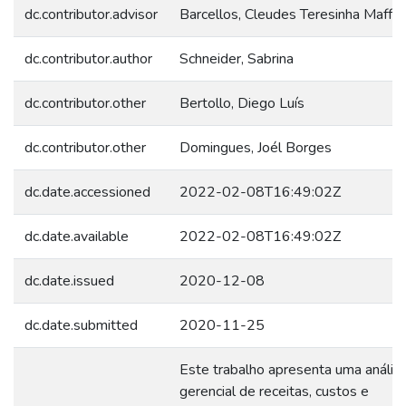
dc.contributor.advisor
Barcellos, Cleudes Teresinha Maffei
dc.contributor.author
Schneider, Sabrina
dc.contributor.other
Bertollo, Diego Luís
dc.contributor.other
Domingues, Joél Borges
dc.date.accessioned
2022-02-08T16:49:02Z
dc.date.available
2022-02-08T16:49:02Z
dc.date.issued
2020-12-08
dc.date.submitted
2020-11-25
Este trabalho apresenta uma anális
gerencial de receitas, custos e