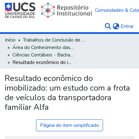
Comunidades & Col
(c
Entrar
Início
Trabalhos de Conclusão de Curso
Área do Conhecimento das Ciências Sociais Aplicadas
Ciências Contábeis - Bacharelado
Resultado econômico do imobilizado: um estudo com a frota de veículos da transportadora familiar Alfa
Resultado econômico do
imobilizado: um estudo com a frota
de veículos da transportadora
familiar Alfa
Página do item simplificado