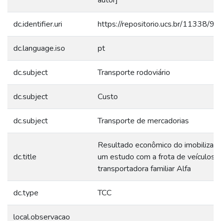
autor]
dc.identifier.uri
https://repositorio.ucs.br/11338/9
dc.language.iso
pt
dc.subject
Transporte rodoviário
dc.subject
Custo
dc.subject
Transporte de mercadorias
Resultado econômico do imobilizado
dc.title
um estudo com a frota de veículos 
transportadora familiar Alfa
dc.type
TCC
local.observacao