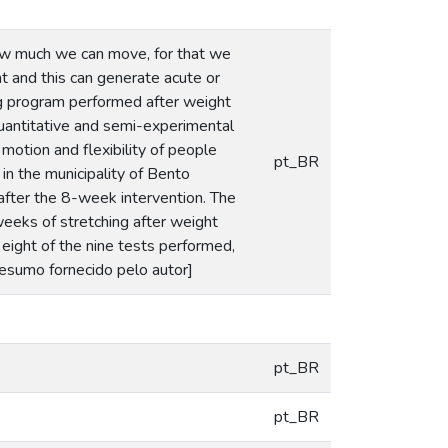
how much we can move, for that we
t and this can generate acute or
ning program performed after weight
quantitative and semi-experimental
 motion and flexibility of people
pt_BR
 in the municipality of Bento
fter the 8-week intervention. The
weeks of stretching after weight
n eight of the nine tests performed,
[resumo fornecido pelo autor]
pt_BR
pt_BR