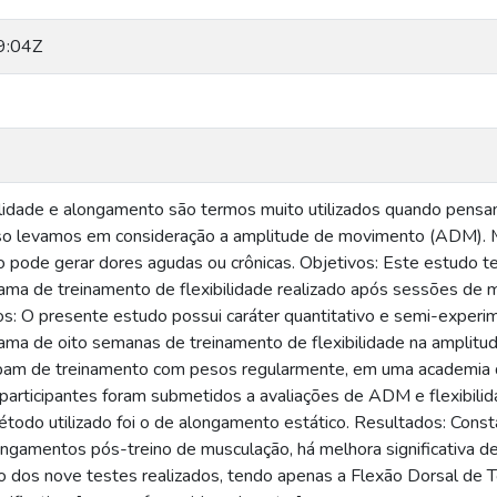
9:04Z
bilidade e alongamento são termos muito utilizados quando pen
sso levamos em consideração a amplitude de movimento (ADM). M
 pode gerar dores agudas ou crônicas. Objetivos: Este estudo te
ama de treinamento de flexibilidade realizado após sessões de 
: O presente estudo possui caráter quantitativo e semi-experime
ama de oito semanas de treinamento de flexibilidade na amplitu
ipam de treinamento com pesos regularmente, em uma academia d
participantes foram submetidos a avaliações de ADM e flexibili
étodo utilizado foi o de alongamento estático. Resultados: Con
ngamentos pós-treino de musculação, há melhora significativa d
to dos nove testes realizados, tendo apenas a Flexão Dorsal de 