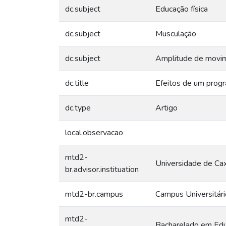
dc.subject
Educação física
dc.subject
Musculação
dc.subject
Amplitude de movime
dc.title
Efeitos de um progr
dc.type
Artigo
local.observacao
mtd2-
Universidade de Cax
br.advisor.instituation
mtd2-br.campus
Campus Universitári
mtd2-
Bacharelado em Edu