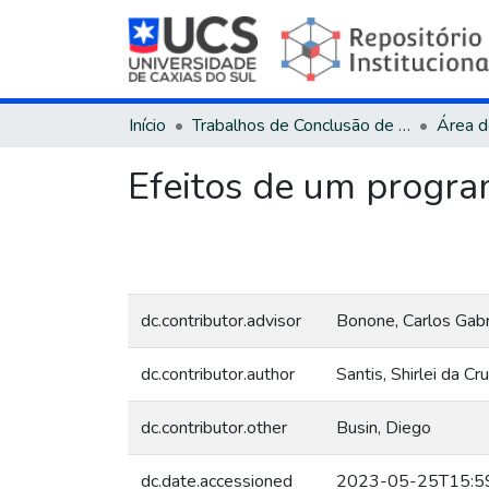
Início
Trabalhos de Conclusão de Curso
Efeitos de um progra
dc.contributor.advisor
Bonone, Carlos Gabri
dc.contributor.author
Santis, Shirlei da C
dc.contributor.other
Busin, Diego
dc.date.accessioned
2023-05-25T15:5