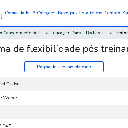
Comunidades & Coleções
Navegar
Estatísticas
Contato
Aj
Área do Conhecimento das Ciências da Saúde
Educação Física – Bacharelado
ma de flexibilidade pós trei
Página do item simplificado
el Gallina
ruz Weber
9:04Z