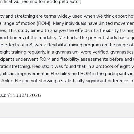
nificativa. [resumo fornecido pelo autor]
bility and stretching are terms widely used when we think about 
he range of motion (ROM). Many individuals have limited movemen
ives: This study aimed to analyze the effects of a flexibility trai
 practitioners of the modality. Methods: The present study has a 
he effects of a 8-week flexibility training program on the range of
eight training regularly, in a gymnasium, were verified. gymnastics
icipants underwent ROM and flexibility assessments before and a
ic stretching. Results: It was found that, in a protocol of eight 
significant improvement in Flexibility and ROM in the participants i
 Ankle Flexion not showing a statistically significant difference. 
.ucs.br/11338/12028