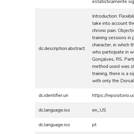
estatisticamente sig
Introduction: Flexi
take into account t
chronic pain. Object
training sessions in
character, in which t
dc.description.abstract
who participate in w
Gonçalves, RS. Part
method used was stat
training, there is a 
with only the Dorsal
dc.identifier.uri
https://repositorio
dc.language.iso
en_US
dc.language.iso
pt