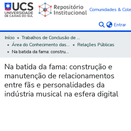
Comunidades & Col
(c
Entrar
Início
Trabalhos de Conclusão de Curso
Área do Conhecimento das Ciências Sociais Aplicadas
Relações Públicas
Na batida da fama: construção e manutenção de relacionamentos entre fãs e personalidades da indústria musical na esfera digital
Na batida da fama: construção e
manutenção de relacionamentos
entre fãs e personalidades da
indústria musical na esfera digital