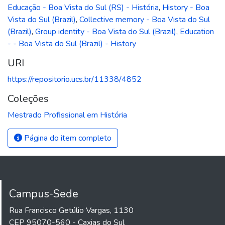
Educação - Boa Vista do Sul (RS) - História
,
History - Boa
Vista do Sul (Brazil)
,
Collective memory - Boa Vista do Sul
(Brazil)
,
Group identity - Boa Vista do Sul (Brazil)
,
Education
- - Boa Vista do Sul (Brazil) - History
URI
https://repositorio.ucs.br/11338/4852
Coleções
Mestrado Profissional em História
Página do item completo
Campus-Sede
Rua Francisco Getúlio Vargas, 1130
CEP 95070-560 - Caxias do Sul