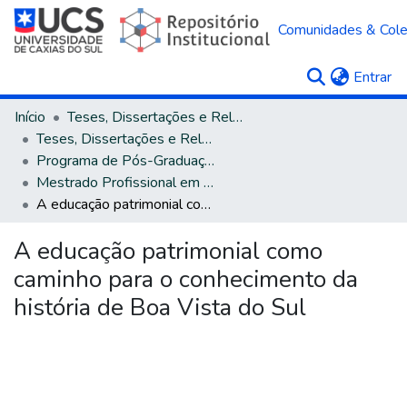
Comunidades & Col
(c
Entrar
Início
Teses, Dissertações e Relatórios
Teses, Dissertações e Relatórios defendidos na UCS
Programa de Pós-Graduação em História
Mestrado Profissional em História
A educação patrimonial como caminho para o conhecimento da história de Boa Vista do Sul
A educação patrimonial como
caminho para o conhecimento da
história de Boa Vista do Sul