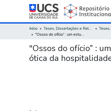
Início
Teses, Dissertações e Relatórios
"Ossos do ofício” : um estudo sobre a profissão guia de turismo sob a ótica da hospitalidade
"Ossos do ofício” : u
ótica da hospitalidad