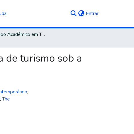
(current)
uda
Entrar
Mestrado Acadêmico em Turismo e Hospitalidade
a de turismo sob a
ntemporâneo
,
,
The