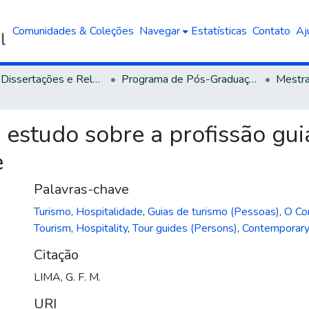
Comunidades & Coleções
Navegar
Estatísticas
Contato
Aj
Teses, Dissertações e Relatórios defendidos na UCS
Programa de Pós-Graduação em Turismo e Hospitalidade
m estudo sobre a profissão gui
e
Palavras-chave
Turismo
,
Hospitalidade
,
Guias de turismo (Pessoas)
,
O Co
Tourism
,
Hospitality
,
Tour guides (Persons)
,
Contemporary
Citação
LIMA, G. F. M.
URI