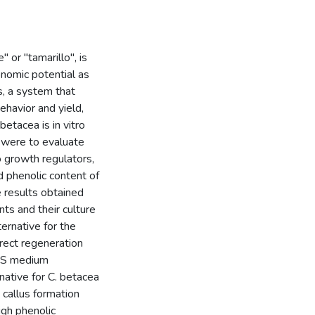
or "tamarillo", is
nomic potential as
s, a system that
behavior and yield,
betacea is in vitro
k were to evaluate
o growth regulators,
d phenolic content of
e results obtained
ts and their culture
ernative for the
rect regeneration
 MS medium
ative for C. betacea
 callus formation
igh phenolic