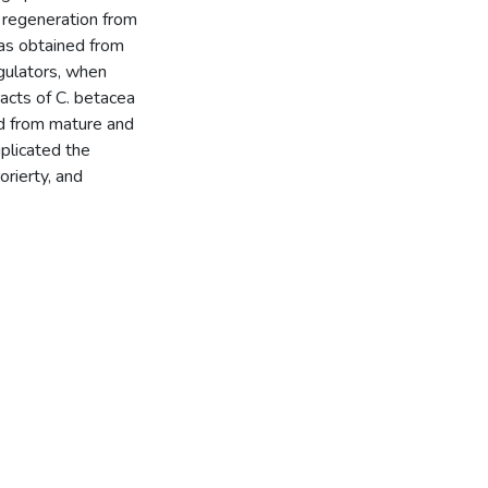
t regeneration from
was obtained from
gulators, when
acts of C. betacea
ned from mature and
uplicated the
rierty, and