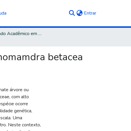
(current)
uda
Entrar
Mestrado Acadêmico em Biotecnologia
yphomamdra betacea
ate árvore ou
aceae, com alto
espécie ocorre
lidade genética,
escala. Uma
tro. Neste contexto,