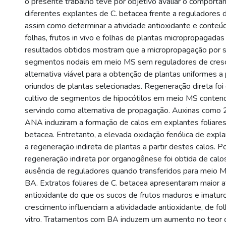
o presente trabalho teve por objetivo avaliar o comportam
diferentes explantes de C. betacea frente a reguladores 
assim como determinar a atividade antioxidante e conteú
folhas, frutos in vivo e folhas de plantas micropropagadas
resultados obtidos mostram que a micropropagação por s
segmentos nodais em meio MS sem reguladores de cres
alternativa viável para a obtenção de plantas uniformes a 
oriundos de plantas selecionadas. Regeneração direta foi
cultivo de segmentos de hipocótilos em meio MS conten
servindo como alternativa de propagação. Auxinas como 2
ANA induziram a formação de calos em explantes foliares 
betacea. Entretanto, a elevada oxidação fenólica de expl
a regeneração indireta de plantas a partir destes calos. Po
regeneração indireta por organogênese foi obtida de cal
ausência de reguladores quando transferidos para meio 
BA. Extratos foliares de C. betacea apresentaram maior a
antioxidante do que os sucos de frutos maduros e imatur
crescimento influenciam a atividadade antioxidante, de fol
vitro. Tratamentos com BA induzem um aumento no teor de