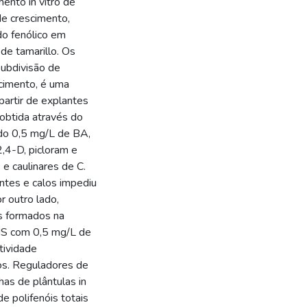
ento in vitro de
de crescimento,
do fenólico em
 de tamarillo. Os
ubdivisão de
cimento, é uma
partir de explantes
 obtida através do
do 0,5 mg/L de BA,
,4-D, picloram e
e caulinares de C.
antes e calos impediu
r outro lado,
os formados na
MS com 0,5 mg/L de
tividade
os. Reguladores de
has de plântulas in
 polifenóis totais