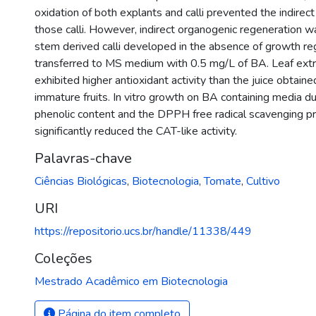
oxidation of both explants and calli prevented the indirec
those calli. However, indirect organogenic regeneration 
stem derived calli developed in the absence of growth re
transferred to MS medium with 0.5 mg/L of BA. Leaf extr
exhibited higher antioxidant activity than the juice obtai
immature fruits. In vitro growth on BA containing media d
phenolic content and the DPPH free radical scavenging pro
significantly reduced the CAT-like activity.
Palavras-chave
Ciências Biológicas
,
Biotecnologia
,
Tomate
,
Cultivo
URI
https://repositorio.ucs.br/handle/11338/449
Coleções
Mestrado Acadêmico em Biotecnologia
Página do item completo