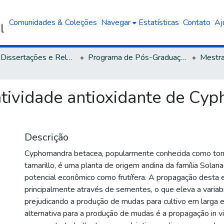
Comunidades & Coleções
Navegar
Estatísticas
Contato
Aj
Teses, Dissertações e Relatórios defendidos na UCS
Programa de Pós-Graduação em Biotecnologia
 atividade antioxidante de C
Descrição
Cyphomandra betacea, popularmente conhecida como tom
tamarillo, é uma planta de origem andina da família Solan
potencial econômico como frutífera. A propagação desta 
principalmente através de sementes, o que eleva a variabi
prejudicando a produção de mudas para cultivo em larga 
alternativa para a produção de mudas é a propagação in vi