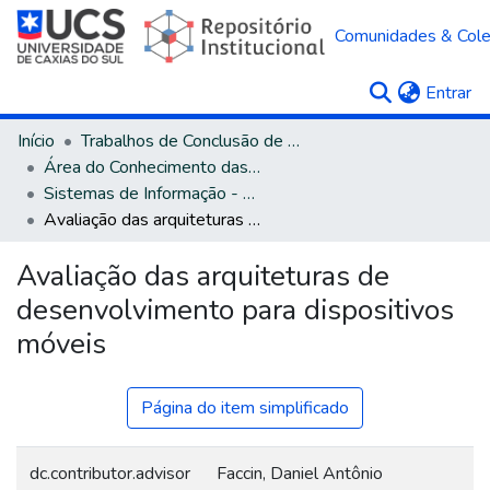
Comunidades & Col
(c
Entrar
Início
Trabalhos de Conclusão de Curso
Área do Conhecimento das Ciências Exatas e da Terra
Sistemas de Informação - Bacharelado
Avaliação das arquiteturas de desenvolvimento para dispositivos móveis
Avaliação das arquiteturas de
desenvolvimento para dispositivos
móveis
Página do item simplificado
dc.contributor.advisor
Faccin, Daniel Antônio