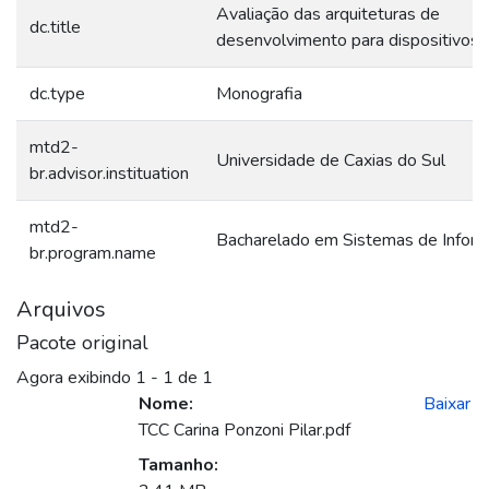
Avaliação das arquiteturas de
dc.title
desenvolvimento para dispositivos
dc.type
Monografia
mtd2-
Universidade de Caxias do Sul
br.advisor.instituation
mtd2-
Bacharelado em Sistemas de Infor
br.program.name
Arquivos
Pacote original
Agora exibindo
1 - 1 de 1
Nome:
Baixar
TCC Carina Ponzoni Pilar.pdf
Tamanho: