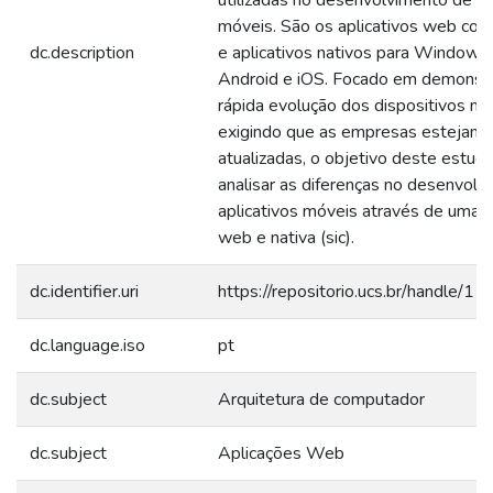
utilizadas no desenvolvimento de ap
móveis. São os aplicativos web c
dc.description
e aplicativos nativos para Windows
Android e iOS. Focado em demonstr
rápida evolução dos dispositivos mó
exigindo que as empresas estejam
atualizadas, o objetivo deste estud
analisar as diferenças no desenvolv
aplicativos móveis através de uma a
web e nativa (sic).
dc.identifier.uri
https://repositorio.ucs.br/handle/
dc.language.iso
pt
dc.subject
Arquitetura de computador
dc.subject
Aplicações Web