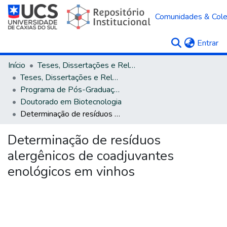
Comunidades & Col
(c
Entrar
Início
Teses, Dissertações e Relatórios
Teses, Dissertações e Relatórios defendidos na UCS
Programa de Pós-Graduação em Biotecnologia
Doutorado em Biotecnologia
Determinação de resíduos alergênicos de coadjuvantes enológicos em vinhos
Determinação de resíduos
alergênicos de coadjuvantes
enológicos em vinhos