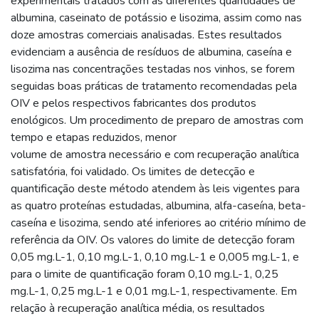
experimentais tratados com as diferentes quantidades de
albumina, caseinato de potássio e lisozima, assim como nas
doze amostras comerciais analisadas. Estes resultados
evidenciam a ausência de resíduos de albumina, caseína e
lisozima nas concentrações testadas nos vinhos, se forem
seguidas boas práticas de tratamento recomendadas pela
OIV e pelos respectivos fabricantes dos produtos
enológicos. Um procedimento de preparo de amostras com
tempo e etapas reduzidos, menor
volume de amostra necessário e com recuperação analítica
satisfatória, foi validado. Os limites de detecção e
quantificação deste método atendem às leis vigentes para
as quatro proteínas estudadas, albumina, alfa-caseína, beta-
caseína e lisozima, sendo até inferiores ao critério mínimo de
referência da OIV. Os valores do limite de detecção foram
0,05 mg.L-1, 0,10 mg.L-1, 0,10 mg.L-1 e 0,005 mg.L-1, e
para o limite de quantificação foram 0,10 mg.L-1, 0,25
mg.L-1, 0,25 mg.L-1 e 0,01 mg.L-1, respectivamente. Em
relação à recuperação analítica média, os resultados