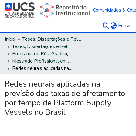
Comunidades & Col
(c
Entrar
Início
Teses, Dissertações e Relatórios
Teses, Dissertações e Relatórios defendidos na UCS
Programa de Pós-Graduação em Engenharia de Produção
Mestrado Profissional em Engenharia de Produção
Redes neurais aplicadas na previsão das taxas de afretamento por tempo de Platform Supply Vessels no Brasil
Redes neurais aplicadas na
previsão das taxas de afretamento
por tempo de Platform Supply
Vessels no Brasil