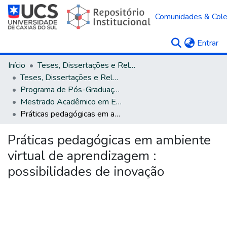
Comunidades & Col
(c
Entrar
Início
Teses, Dissertações e Relatórios
Teses, Dissertações e Relatórios defendidos na UCS
Programa de Pós-Graduação em Educação
Mestrado Acadêmico em Educação
Práticas pedagógicas em ambiente virtual de aprendizagem : possibilidades de inovação
Práticas pedagógicas em ambiente
virtual de aprendizagem :
possibilidades de inovação