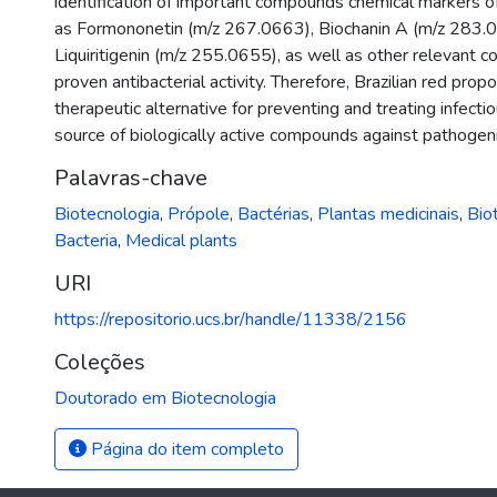
identification of important compounds chemical markers of 
as Formononetin (m/z 267.0663), Biochanin A (m/z 283.
Liquiritigenin (m/z 255.0655), as well as other relevant
proven antibacterial activity. Therefore, Brazilian red propo
therapeutic alternative for preventing and treating infecti
source of biologically active compounds against pathogen
Palavras-chave
Biotecnologia
,
Própole
,
Bactérias
,
Plantas medicinais
,
Bio
Bacteria
,
Medical plants
URI
https://repositorio.ucs.br/handle/11338/2156
Coleções
Doutorado em Biotecnologia
Página do item completo