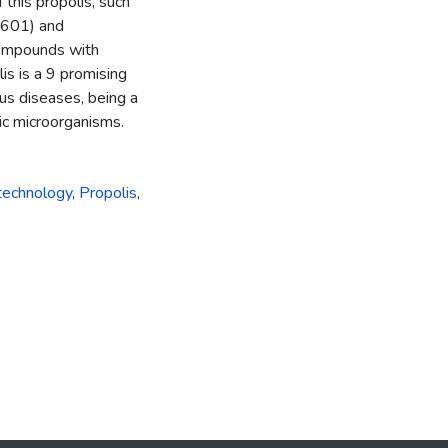
this propolis, such
0601) and
 compounds with
lis is a 9 promising
ous diseases, being a
ic microorganisms.
technology
,
Propolis
,