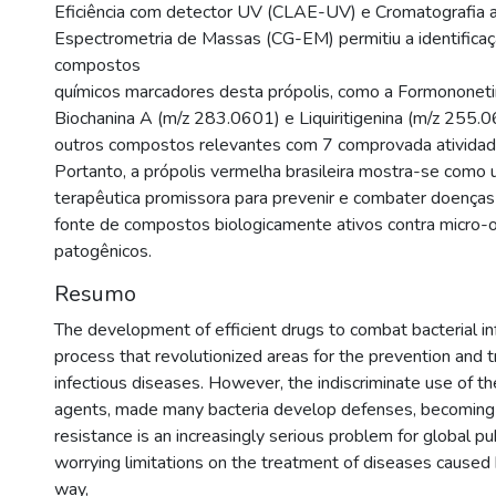
Eficiência com detector UV (CLAE-UV) e Cromatografia 
Espectrometria de Massas (CG-EM) permitiu a identifica
compostos
químicos marcadores desta própolis, como a Formononeti
Biochanina A (m/z 283.0601) e Liquiritigenina (m/z 255.
outros compostos relevantes com 7 comprovada atividade
Portanto, a própolis vermelha brasileira mostra-se como 
terapêutica promissora para prevenir e combater doenças 
fonte de compostos biologicamente ativos contra micro-
patogênicos.
Resumo
The development of efficient drugs to combat bacterial in
process that revolutionized areas for the prevention and 
infectious diseases. However, the indiscriminate use of th
agents, made many bacteria develop defenses, becoming r
resistance is an increasingly serious problem for global pu
worrying limitations on the treatment of diseases caused b
way,