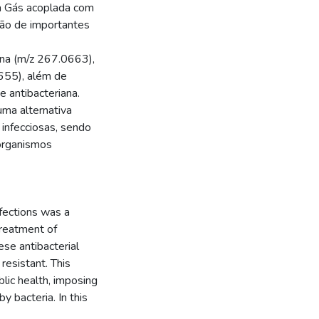
a Gás acoplada com
ção de importantes
na (m/z 267.0663),
0655), além de
 antibacteriana.
uma alternativa
infecciosas, sendo
organismos
fections was a
treatment of
ese antibacterial
esistant. This
blic health, imposing
y bacteria. In this