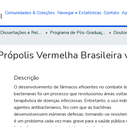
Comunidades & Coleções
Navegar
Estatísticas
Contato
Aj
Teses, Dissertações e Relatórios defendidos na UCS
Programa de Pós-Graduação em Biotecnologia
Doutor
rópolis Vermelha Brasileira 
Descrição
O desenvolvimento de fármacos eficientes no combate às
bacterianas foi um processo que revolucionou áreas volt
terapêutica de doenças infecciosas. Entretanto, o uso ind
agentes antibacterianos, fez com que as bactérias
desenvolvessem inúmeras defesas, tornando-se resistent
é um problema cada vez mais grave para a saúde pública 