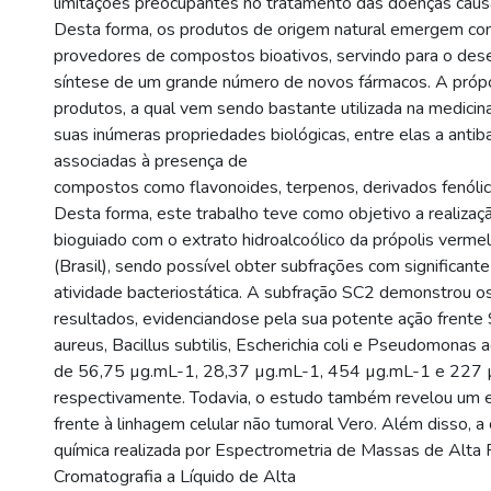
limitações preocupantes no tratamento das doenças causa
Desta forma, os produtos de origem natural emergem co
provedores de compostos bioativos, servindo para o des
síntese de um grande número de novos fármacos. A próp
produtos, a qual vem sendo bastante utilizada na medicin
suas inúmeras propriedades biológicas, entre elas a antib
associadas à presença de
compostos como flavonoides, terpenos, derivados fenólico
Desta forma, este trabalho teve como objetivo a realiza
bioguiado com o extrato hidroalcoólico da própolis verm
(Brasil), sendo possível obter subfrações com significante
atividade bacteriostática. A subfração SC2 demonstrou o
resultados, evidenciandose pela sua potente ação frente
aureus, Bacillus subtilis, Escherichia coli e Pseudomonas
de 56,75 µg.mL-1, 28,37 µg.mL-1, 454 µg.mL-1 e 227 
respectivamente. Todavia, o estudo também revelou um ef
frente à linhagem celular não tumoral Vero. Além disso, a 
química realizada por Espectrometria de Massas de Alta
Cromatografia a Líquido de Alta