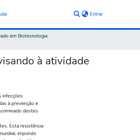
(current)
uda
Entrar
ado em Biotecnologia
visando à atividade
 infecções
adas à prevenção e
iscriminado destes
es. Esta resistência
mundial, impondo