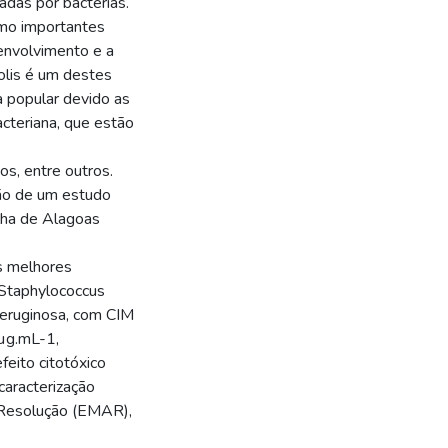
das por bactérias.
mo importantes
envolvimento e a
olis é um destes
a popular devido as
acteriana, que estão
s, entre outros.
ção de um estudo
elha de Alagoas
s melhores
 Staphylococcus
 aeruginosa, com CIM
µg.mL-1,
eito citotóxico
caracterização
 Resolução (EMAR),