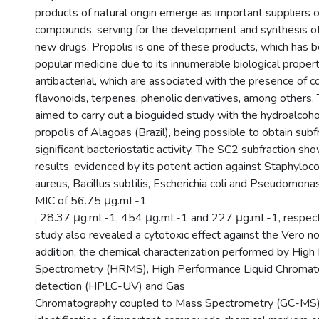
products of natural origin emerge as important suppliers o
compounds, serving for the development and synthesis of
new drugs. Propolis is one of these products, which has 
popular medicine due to its innumerable biological properti
antibacterial, which are associated with the presence of
flavonoids, terpenes, phenolic derivatives, among others. 
aimed to carry out a bioguided study with the hydroalcohol
propolis of Alagoas (Brazil), being possible to obtain subf
significant bacteriostatic activity. The SC2 subfraction s
results, evidenced by its potent action against Staphyloc
aureus, Bacillus subtilis, Escherichia coli and Pseudomona
MIC of 56.75 μg.mL-1
, 28.37 μg.mL-1, 454 μg.mL-1 and 227 μg.mL-1, respect
study also revealed a cytotoxic effect against the Vero non
addition, the chemical characterization performed by Hig
Spectrometry (HRMS), High Performance Liquid Chromat
detection (HPLC-UV) and Gas
Chromatography coupled to Mass Spectrometry (GC-MS)