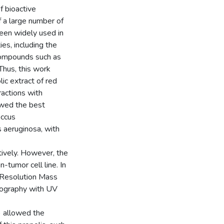
f bioactive
 a large number of
been widely used in
es, including the
 compounds such as
Thus, this work
ic extract of red
ractions with
howed the best
occus
s aeruginosa, with
ively. However, the
-tumor cell line. In
h Resolution Mass
ography with UV
 allowed the