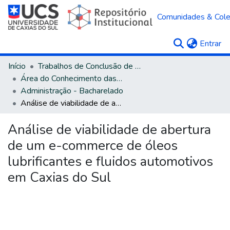
Comunidades & Col
(c
Entrar
Início
Trabalhos de Conclusão de Curso
Área do Conhecimento das Ciências Sociais Aplicadas
Administração - Bacharelado
Análise de viabilidade de abertura de um e-commerce de óleos lubrificantes e fluidos automotivos em Caxias do Sul
Análise de viabilidade de abertura
de um e-commerce de óleos
lubrificantes e fluidos automotivos
em Caxias do Sul