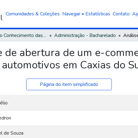
Comunidades & Coleções
Navegar
Estatísticas
Contato
Aj
Área do Conhecimento das Ciências Sociais Aplicadas
Administração - Bacharelado
de de abertura de um e-comme
os automotivos em Caxias do S
Página do item simplificado
élio
Pedron
el de Souza