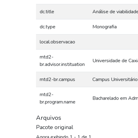
dc.title
Análise de viabilida
dc.type
Monografia
local.observacao
mtd2-
Universidade de Caxi
br.advisor.instituation
mtd2-br.campus
Campus Universitário
mtd2-
Bacharelado em Admi
br.program.name
Arquivos
Pacote original
Agora exibindo
1 - 1 de 1