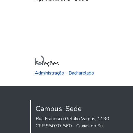
Carregando...
Coleções
Administração - Bacharelado
Campus-Sede
Rua Francisco Getúlio Vargas, 1130
CEP 95070-560 - Caxias do Sul