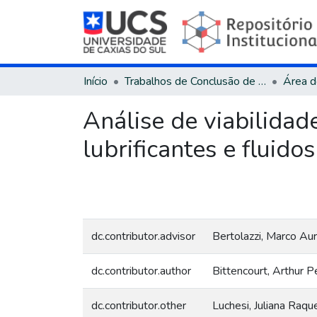
Início
Trabalhos de Conclusão de Curso
Análise de viabilida
lubrificantes e fluid
dc.contributor.advisor
Bertolazzi, Marco Aur
dc.contributor.author
Bittencourt, Arthur 
dc.contributor.other
Luchesi, Juliana Raqu