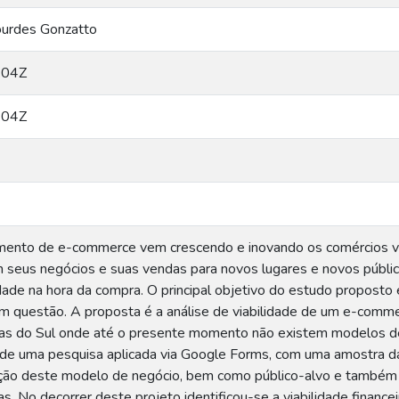
Lourdes Gonzatto
:04Z
:04Z
mento de e-commerce vem crescendo e inovando os comércios vi
seus negócios e suas vendas para novos lugares e novos públi
idade na hora da compra. O principal objetivo do estudo proposto é
m questão. A proposta é a análise de viabilidade de um e-commer
as do Sul onde até o presente momento não existem modelos de 
 de uma pesquisa aplicada via Google Forms, com uma amostra da 
ação deste modelo de negócio, bem como público-alvo e também 
s. No decorrer deste projeto identificou-se a viabilidade finance