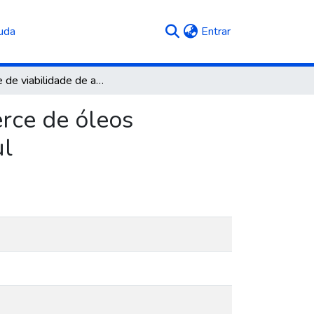
(current)
uda
Entrar
Análise de viabilidade de abertura de um e-commerce de óleos lubrificantes e fluidos automotivos em Caxias do Sul
rce de óleos
ul