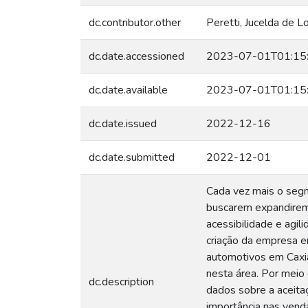
dc.contributor.other
Peretti, Jucelda de 
dc.date.accessioned
2023-07-01T01:15
dc.date.available
2023-07-01T01:15
dc.date.issued
2022-12-16
dc.date.submitted
2022-12-01
Cada vez mais o seg
buscarem expandirem 
acessibilidade e agil
criação da empresa e
automotivos em Caxi
nesta área. Por meio
dc.description
dados sobre a aceit
importância nas venda