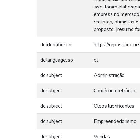
isso, foram elaborada
empresa no mercado a
realistas, otimistas 
proposto. [resumo fo
dc.identifier.uri
https://repositorio.
dc.language.iso
pt
dc.subject
Administração
dc.subject
Comércio eletrônico
dc.subject
Óleos lubrificantes
dc.subject
Empreendedorismo
dc.subject
Vendas