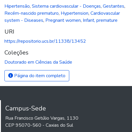
Hipertensão
,
Sistema cardiovascular - Doenças
,
Gestantes
,
Recém-nascido prematuro
,
Hypertension
,
Cardiovascular
system - Diseases
,
Pregnant women
,
Infant, premature
URI
https://repositorio.ucs.br/11338/13452
Coleções
Doutorado em Ciências da Saúde
Página do item completo
Campus-Sede
Rua Francisco Getúlio Vargas, 1130
CEP 95070-560 - Caxias do Sul