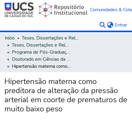
Comunidades & Col
(c
Entrar
Início
Teses, Dissertações e Relatórios
Teses, Dissertações e Relatórios defendidos na UCS
Programa de Pós-Graduação em Ciências da Saúde
Doutorado em Ciências da Saúde
Hipertensão materna como preditora de alteração da pressão arterial em coorte de prematuros de muito baixo peso
Hipertensão materna como
preditora de alteração da pressão
arterial em coorte de prematuros de
muito baixo peso