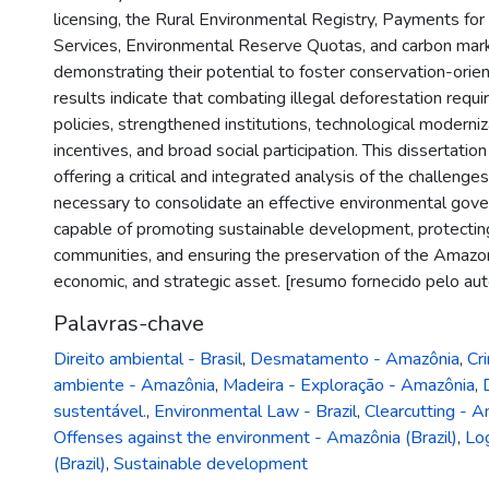
licensing, the Rural Environmental Registry, Payments fo
Services, Environmental Reserve Quotas, and carbon ma
demonstrating their potential to foster conservation-orie
results indicate that combating illegal deforestation requi
policies, strengthened institutions, technological moderni
incentives, and broad social participation. This dissertatio
offering a critical and integrated analysis of the challenge
necessary to consolidate an effective environmental gov
capable of promoting sustainable development, protecting
communities, and ensuring the preservation of the Amazon
economic, and strategic asset. [resumo fornecido pelo aut
Palavras-chave
Direito ambiental - Brasil
,
Desmatamento - Amazônia
,
Cr
ambiente - Amazônia
,
Madeira - Exploração - Amazônia
,
sustentável.
,
Environmental Law - Brazil
,
Clearcutting - A
Offenses against the environment - Amazônia (Brazil)
,
Lo
(Brazil)
,
Sustainable development