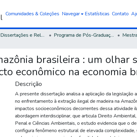
Comunidades & Coleções
Navegar
Estatísticas
Contato
Aj
Teses, Dissertações e Relatórios defendidos na UCS
Programa de Pós-Graduação em Direito
ônia brasileira : um olhar s
cto econômico na economia br
Descrição
A presente dissertação analisa a aplicação da legislação a
no enfrentamento à extração ilegal de madeira na Amazô
impactos socioeconômicos decorrentes dessa atividade ilí
abordagem interdisciplinar, que articula Direito Ambiental
Penal e Ciências Ambientais, o estudo evidencia que o d
configura fenômeno estrutural de elevada complexidade,