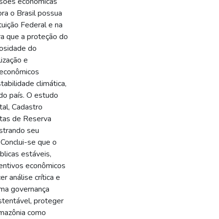
essões econômicas
ra o Brasil possua
tuição Federal e na
ra que a proteção do
rosidade do
lização e
s econômicos
abilidade climática,
 do país. O estudo
al, Cadastro
otas de Reserva
strando seu
 Conclui-se que o
licas estáveis,
ncentivos econômicos
r análise crítica e
uma governança
tentável, proteger
Amazônia como