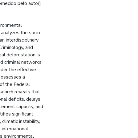
rnecido pelo autor]
vironmental
d analyzes the socio-
an interdisciplinary
Criminology, and
al deforestation is
d criminal networks,
der the effective
 possesses a
of the Federal
search reveals that
nal deficits, delays
rcement capacity, and
fies significant
limatic instability,
international
as environmental