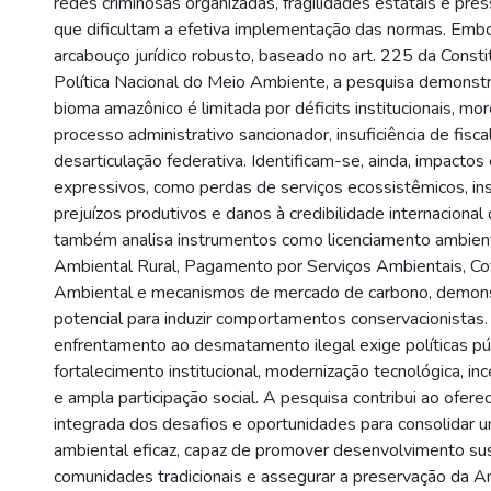
redes criminosas organizadas, fragilidades estatais e pr
que dificultam a efetiva implementação das normas. Embo
arcabouço jurídico robusto, baseado no art. 225 da Consti
Política Nacional do Meio Ambiente, a pesquisa demonst
bioma amazônico é limitada por déficits institucionais, mo
processo administrativo sancionador, insuficiência de fisca
desarticulação federativa. Identificam-se, ainda, impacto
expressivos, como perdas de serviços ecossistêmicos, inst
prejuízos produtivos e danos à credibilidade internacional
também analisa instrumentos como licenciamento ambient
Ambiental Rural, Pagamento por Serviços Ambientais, C
Ambiental e mecanismos de mercado de carbono, demon
potencial para induzir comportamentos conservacionistas.
enfrentamento ao desmatamento ilegal exige políticas púb
fortalecimento institucional, modernização tecnológica, i
e ampla participação social. A pesquisa contribui ao oferece
integrada dos desafios e oportunidades para consolidar 
ambiental eficaz, capaz de promover desenvolvimento sus
comunidades tradicionais e assegurar a preservação da 