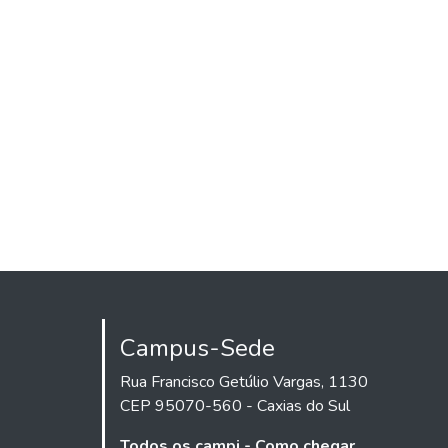
Campus-Sede
Rua Francisco Getúlio Vargas, 1130
CEP 95070-560 - Caxias do Sul
Todos os campi - Como chegar