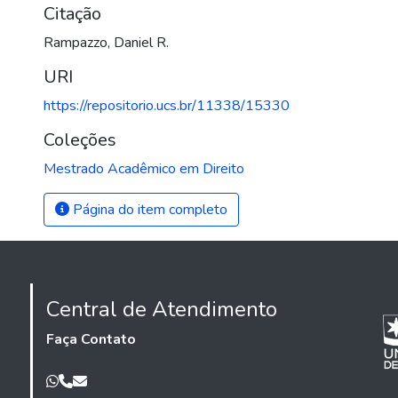
Citação
Rampazzo, Daniel R.
URI
https://repositorio.ucs.br/11338/15330
Coleções
Mestrado Acadêmico em Direito
Página do item completo
Central de Atendimento
Faça Contato