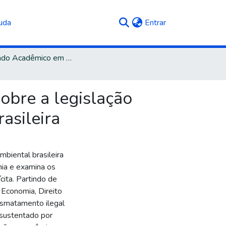
(current)
uda
Entrar
Mestrado Acadêmico em Direito
obre a legislação
asileira
mbiental brasileira
nia e examina os
cita. Partindo de
, Economia, Direito
esmatamento ilegal
 sustentado por