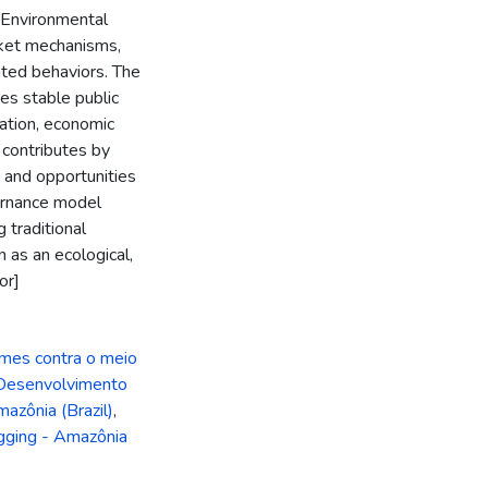
r Environmental
rket mechanisms,
nted behaviors. The
res stable public
zation, economic
n contributes by
s and opportunities
ernance model
 traditional
 as an ecological,
or]
imes contra o meio
Desenvolvimento
mazônia (Brazil)
,
gging - Amazônia