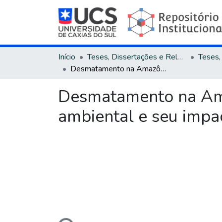
Início
Teses, Dissertações e Relatórios
Desmatamento na Amazônia brasileira : um olhar sobre a legislação ambiental e seu impacto econômico na economia brasileira
Desmatamento na Amaz
ambiental e seu impa
Carregando...