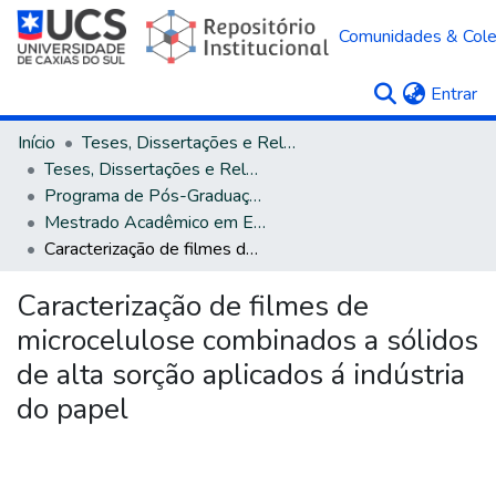
Comunidades & Col
(c
Entrar
Início
Teses, Dissertações e Relatórios
Teses, Dissertações e Relatórios defendidos na UCS
Programa de Pós-Graduação em Engenharia de Processos e Tecnologias
Mestrado Acadêmico em Engenharia de Processos e Tecnologias
Caracterização de filmes de microcelulose combinados a sólidos de alta sorção aplicados á indústria do papel
Caracterização de filmes de
microcelulose combinados a sólidos
de alta sorção aplicados á indústria
do papel