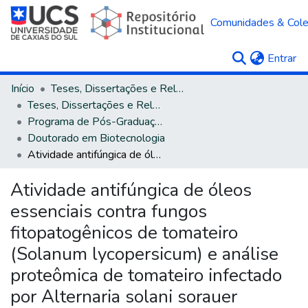
Comunidades & Col
(c
Entrar
Início
Teses, Dissertações e Relatórios
Teses, Dissertações e Relatórios defendidos na UCS
Programa de Pós-Graduação em Biotecnologia
Doutorado em Biotecnologia
Atividade antifúngica de óleos essenciais contra fungos fitopatogênicos de tomateiro (Solanum lycopersicum) e análise proteômica de tomateiro infectado por Alternaria solani sorauer
Atividade antifúngica de óleos
essenciais contra fungos
fitopatogênicos de tomateiro
(Solanum lycopersicum) e análise
proteômica de tomateiro infectado
por Alternaria solani sorauer