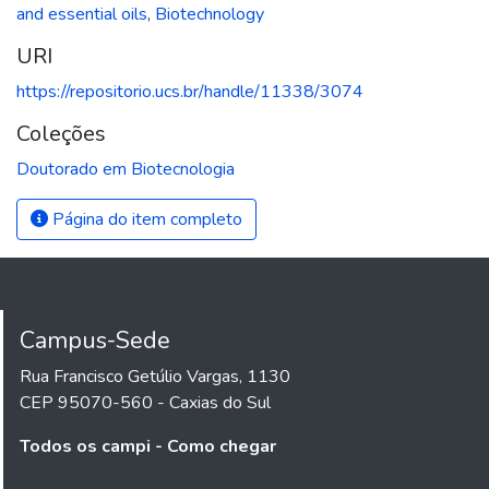
and essential oils
,
Biotechnology
URI
https://repositorio.ucs.br/handle/11338/3074
Coleções
Doutorado em Biotecnologia
Página do item completo
Campus-Sede
Rua Francisco Getúlio Vargas, 1130
CEP 95070-560 - Caxias do Sul
Todos os campi - Como chegar