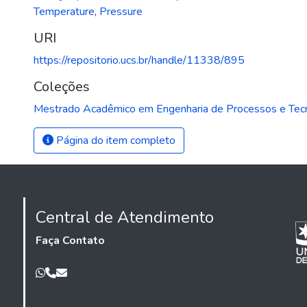
Temperature
,
Pressure
URI
https://repositorio.ucs.br/handle/11338/895
Coleções
Mestrado Acadêmico em Engenharia de Processos e Tec
Página do item completo
Central de Atendimento
Faça Contato