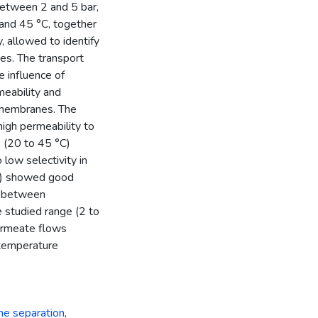
between 2 and 5 bar,
and 45 °C, together
 allowed to identify
es. The transport
 influence of
eability and
c membranes. The
igh permeability to
s (20 to 45 °C)
 low selectivity in
Sf) showed good
ip between
e studied range (2 to
ermeate flows
 temperature
e separation
,