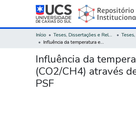
Início
Teses, Dissertações e Relatórios
Influência da temperatura e da pressão sobre a permeação de gases (CO2/CH4) através de membranas poliméricas assimétricas de PVDF e PSF
Influência da temper
(CO2/CH4) através d
PSF