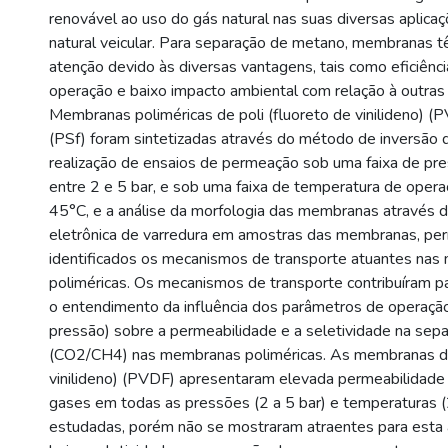
renovável ao uso do gás natural nas suas diversas aplicaç
natural veicular. Para separação de metano, membranas 
atenção devido às diversas vantagens, tais como eficiênci
operação e baixo impacto ambiental com relação à outras 
Membranas poliméricas de poli (fluoreto de vinilideno) (P
(PSf) foram sintetizadas através do método de inversão 
realização de ensaios de permeação sob uma faixa de pr
entre 2 e 5 bar, e sob uma faixa de temperatura de oper
45°C, e a análise da morfologia das membranas através d
eletrônica de varredura em amostras das membranas, pe
identificados os mecanismos de transporte atuantes na
poliméricas. Os mecanismos de transporte contribuíram pa
o entendimento da influência dos parâmetros de operaçã
pressão) sobre a permeabilidade e a seletividade na sep
(CO2/CH4) nas membranas poliméricas. As membranas de 
vinilideno) (PVDF) apresentaram elevada permeabilidade
gases em todas as pressões (2 a 5 bar) e temperaturas 
estudadas, porém não se mostraram atraentes para esta 