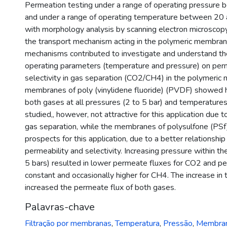
Permeation testing under a range of operating pressure 
and under a range of operating temperature between 20 
with morphology analysis by scanning electron microscopy,
the transport mechanism acting in the polymeric membran
mechanisms contributed to investigate and understand the
operating parameters (temperature and pressure) on perm
selectivity in gas separation (CO2/CH4) in the polymeri
membranes of poly (vinylidene fluoride) (PVDF) showed h
both gases at all pressures (2 to 5 bar) and temperature
studied,, however, not attractive for this application due to
gas separation, while the membranes of polysulfone (P
prospects for this application, due to a better relationsh
permeability and selectivity. Increasing pressure within th
5 bars) resulted in lower permeate fluxes for CO2 and p
constant and occasionally higher for CH4. The increase in
increased the permeate flux of both gases.
Palavras-chave
Filtração por membranas
,
Temperatura
,
Pressão
,
Membran