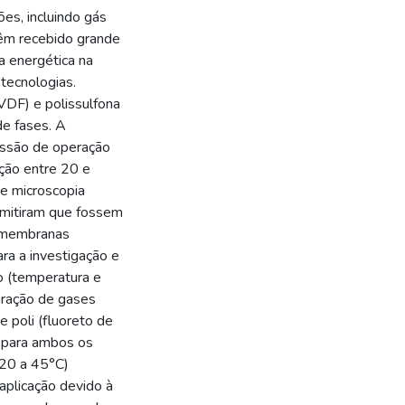
ões, incluindo gás
têm recebido grande
a energética na
tecnologias.
VDF) e polissulfona
de fases. A
essão de operação
ação entre 20 e
e microscopia
rmitiram que fossem
s membranas
ra a investigação e
o (temperatura e
aração de gases
poli (fluoreto de
 para ambos os
(20 a 45°C)
aplicação devido à