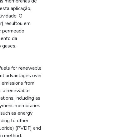
 as membranas de
esta aplicação,
tividade. O
r) resultou em
de permeado
mento da
 gases.
 fuels for renewable
cant advantages over
ic emissions from
is a renewable
cations, including as
polymeric membranes
 such as energy
rding to other
luoride) (PVDF) and
on method.