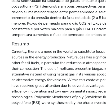
baixa seletividade na separação de gases, enquanto que
polissulfona (PSf) demonstraram boas perspectivas para 
devido a uma melhor relação entre permeabilidade e sele
incremento da pressão dentro da faixa estudada (2 a 5 ba
menores fluxos de permeado para o gás CO2, e fluxos 
constantes e por vezes maiores para o gás CH4. O incre
temperatura aumentou o fluxo de permeado de ambos os
Resumo
Currently, there is a need in the world to substitute fossil
sources in the energy production. Natural gas has signifi
other fossil fuels, in particular the reduction in atmospher
their combustion. The use of methane, present in biogas, 
alternative instead of using natural gas in its various appli
an alternative energy for vehicles. Within this context, 
have received great attention due to several advantages,
efficiency in operation and low environmental impact rega
technologies. Polymeric Membranes of poly (vinylidene f
polysulfone (PSf) were synthesized by the phase inversi