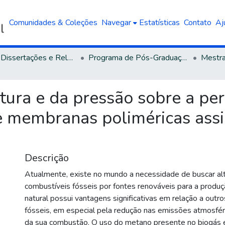
Comunidades & Coleções
Navegar
Estatísticas
Contato
Aj
Teses, Dissertações e Relatórios defendidos na UCS
Programa de Pós-Graduação em Engenharia de Processos e Tecnologias
atura e da pressão sobre a p
e membranas poliméricas ass
Descrição
Atualmente, existe no mundo a necessidade de buscar alt
combustíveis fósseis por fontes renováveis para a produç
natural possui vantagens significativas em relação a outr
fósseis, em especial pela redução nas emissões atmosfér
da sua combustão. O uso do metano presente no biogás é