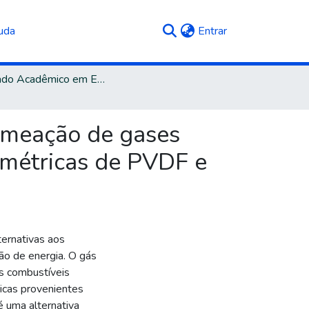
(current)
uda
Entrar
Mestrado Acadêmico em Engenharia de Processos e Tecnologias
ermeação de gases
imétricas de PVDF e
ernativas aos
ão de energia. O gás
os combustíveis
icas provenientes
 uma alternativa