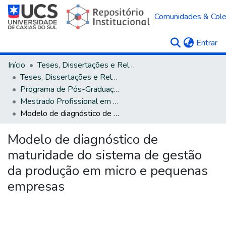
Comunidades & Col
(c
Entrar
Início
Teses, Dissertações e Relatórios
Teses, Dissertações e Relatórios defendidos na UCS
Programa de Pós-Graduação em Engenharia de Produção
Mestrado Profissional em Engenharia de Produção
Modelo de diagnóstico de maturidade do sistema de gestão da produção em micro e pequenas empresas
Modelo de diagnóstico de
maturidade do sistema de gestão
da produção em micro e pequenas
empresas