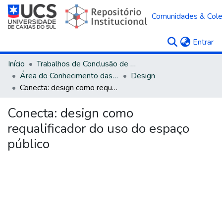
Comunidades & Col
(c
Entrar
Início
Trabalhos de Conclusão de Curso
Área do Conhecimento das Ciências Sociais Aplicadas
Design
Conecta: design como requalificador do uso do espaço público
Conecta: design como
requalificador do uso do espaço
público