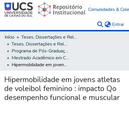
Comunidades & Col
(c
Entrar
Início
Teses, Dissertações e Relatórios
Teses, Dissertações e Relatórios defendidos na UCS
Programa de Pós-Graduação em Ciências da Saúde
Mestrado Acadêmico em Ciências da Saúde
Hipermobilidade em jovens atletas de voleibol feminino : impacto Qo desempenho funcional e muscular
Hipermobilidade em jovens atletas
de voleibol feminino : impacto Qo
desempenho funcional e muscular