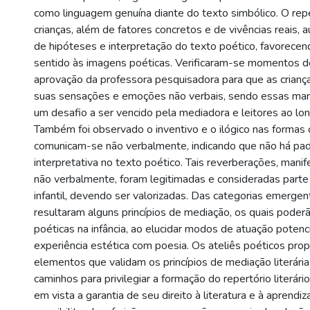
como linguagem genuína diante do texto simbólico. O repe
crianças, além de fatores concretos e de vivências reais, a
de hipóteses e interpretação do texto poético, favorecend
sentido às imagens poéticas. Verificaram-se momentos 
aprovação da professora pesquisadora para que as crian
suas sensações e emoções não verbais, sendo essas mar
um desafio a ser vencido pela mediadora e leitores ao lon
Também foi observado o inventivo e o ilógico nas formas 
comunicam-se não verbalmente, indicando que não há pa
interpretativa no texto poético. Tais reverberações, mani
não verbalmente, foram legitimadas e consideradas parte
infantil, devendo ser valorizadas. Das categorias emerge
resultaram alguns princípios de mediação, os quais poderã
poéticas na infância, ao elucidar modos de atuação potenc
experiência estética com poesia. Os ateliês poéticos pr
elementos que validam os princípios de mediação literári
caminhos para privilegiar a formação do repertório literário
em vista a garantia de seu direito à literatura e à aprendiz