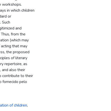
e workshops.
ays in which children
dard or
t. Such
gitimized and
. Thus, from the
iation (which may
 acting that may
ess, the proposed
ples of literary
ry repertoire, as
, and also their
 contribute to their
o fornecido pelo
ation of children
,