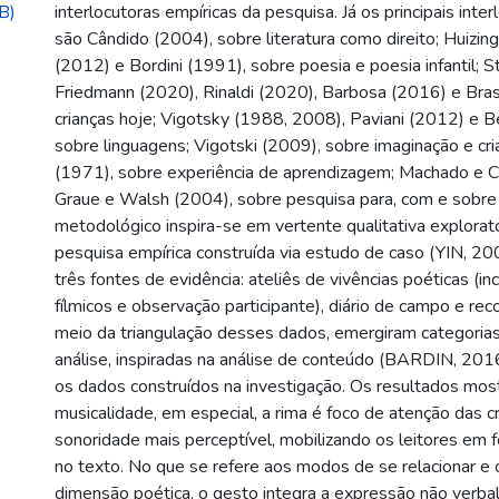
B)
interlocutoras empíricas da pesquisa. Já os principais inte
são Cândido (2004), sobre literatura como direito; Huizin
(2012) e Bordini (1991), sobre poesia e poesia infantil; 
Friedmann (2020), Rinaldi (2020), Barbosa (2016) e Bras
crianças hoje; Vigotsky (1988, 2008), Paviani (2012) e 
sobre linguagens; Vigotski (2009), sobre imaginação e c
(1971), sobre experiência de aprendizagem; Machado e C
Graue e Walsh (2004), sobre pesquisa para, com e sobre 
metodológico inspira-se em vertente qualitativa explorató
pesquisa empírica construída via estudo de caso (YIN, 2
três fontes de evidência: ateliês de vivências poéticas (in
fílmicos e observação participante), diário de campo e re
meio da triangulação desses dados, emergiram categoria
análise, inspiradas na análise de conteúdo (BARDIN, 2016
os dados construídos na investigação. Os resultados mos
musicalidade, em especial, a rima é foco de atenção das c
sonoridade mais perceptível, mobilizando os leitores em 
no texto. No que se refere aos modos de se relacionar e 
dimensão poética, o gesto integra a expressão não verbal