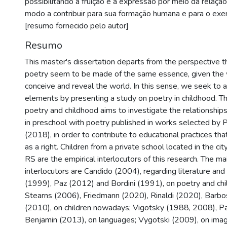
possibilitando a fruição e a expressão por meio da relaçã
modo a contribuir para sua formação humana e para o exerc
[resumo fornecido pelo autor]
Resumo
This master's dissertation departs from the perspective t
poetry seem to be made of the same essence, given the
conceive and reveal the world. In this sense, we seek to
elements by presenting a study on poetry in childhood. Th
poetry and childhood aims to investigate the relationships
in preschool with poetry published in works selected by 
(2018), in order to contribute to educational practices tha
as a right. Children from a private school located in the cit
RS are the empirical interlocutors of this research. The ma
interlocutors are Candido (2004), regarding literature and
(1999), Paz (2012) and Bordini (1991), on poetry and chil
Stearns (2006), Friedmann (2020), Rinaldi (2020), Barbo
(2010), on children nowadays; Vigotsky (1988, 2008), Pa
Benjamin (2013), on languages; Vygotski (2009), on imagi