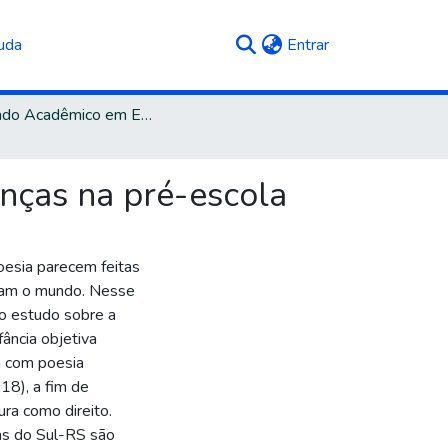
(current)
uda
Entrar
Mestrado Acadêmico em Educação
anças na pré-escola
oesia parecem feitas
lam o mundo. Nesse
o estudo sobre a
fância objetiva
a com poesia
18), a fim de
ura como direito.
ias do Sul-RS são