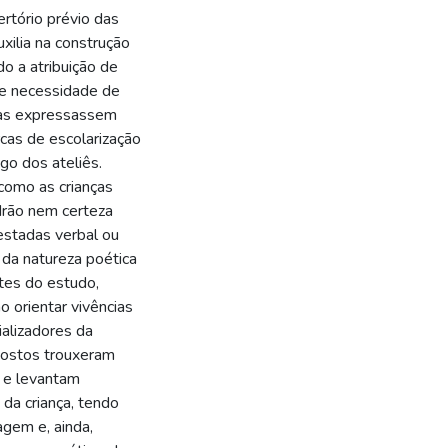
rtório prévio das
uxilia na construção
o a atribuição de
de necessidade de
ças expressassem
cas de escolarização
go dos ateliês.
como as crianças
drão nem certeza
festadas verbal ou
 da natureza poética
ntes do estudo,
o orientar vivências
ializadores da
opostos trouxeram
a e levantam
 da criança, tendo
agem e, ainda,