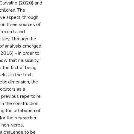
 Carvalho (2020) and
hildren. The
ive aspect, through
 on three sources of
 records and
ntary. Through the
 of analysis emerged
2016) - in order to
how that musicality,
o the fact of being
k it in the text.
tic dimension, the
locutors as a
 previous repertoire,
 in the construction
ng the attribution of
or the researcher
r non-verbal
a challenge to be