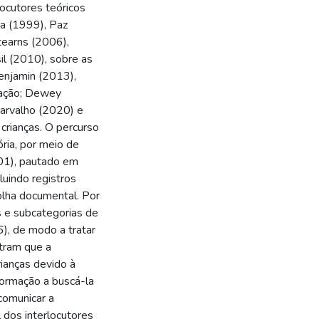
rlocutores teóricos
ga (1999), Paz
Stearns (2006),
il (2010), sobre as
Benjamin (2013),
riação; Dewey
arvalho (2020) e
crianças. O percurso
ria, por meio de
001), pautado em
cluindo registros
colha documental. Por
s e subcategorias de
), de modo a tratar
tram que a
rianças devido à
formação a buscá-la
comunicar a
 dos interlocutores