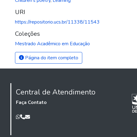
Children's poetry
,
Learning
URI
https://repositorio.ucs.br/11338/11543
Coleções
Mestrado Acadêmico em Educação
Página do item completo
Central de Atendimento
Faça Contato