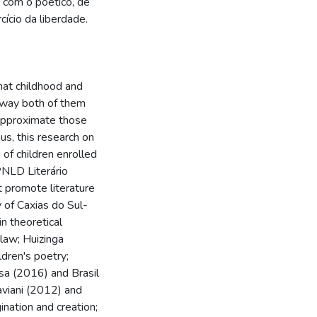
o com o poético, de
ício da liberdade.
hat childhood and
 way both of them
 approximate those
us, this research on
 of children enrolled
PNLD Literário
t promote literature
y of Caxias do Sul-
in theoretical
 law; Huizinga
dren's poetry;
sa (2016) and Brasil
viani (2012) and
nation and creation;