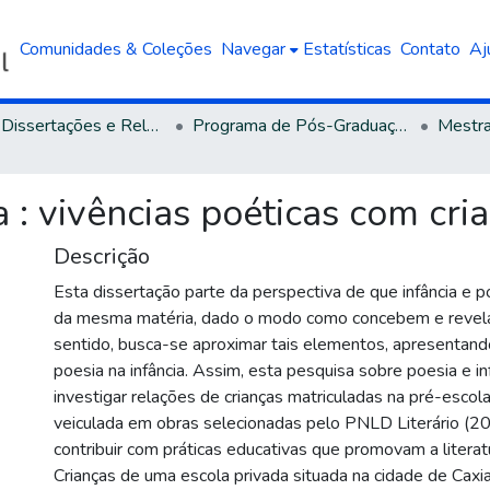
Comunidades & Coleções
Navegar
Estatísticas
Contato
Aj
Teses, Dissertações e Relatórios defendidos na UCS
Programa de Pós-Graduação em Educação
 : vivências poéticas com cri
Descrição
Esta dissertação parte da perspectiva de que infância e p
da mesma matéria, dado o modo como concebem e reve
sentido, busca-se aproximar tais elementos, apresentand
poesia na infância. Assim, esta pesquisa sobre poesia e in
investigar relações de crianças matriculadas na pré-escol
veiculada em obras selecionadas pelo PNLD Literário (20
contribuir com práticas educativas que promovam a literat
Crianças de uma escola privada situada na cidade de Cax