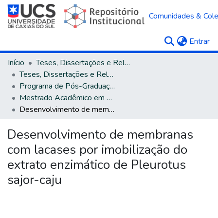
Comunidades & Col
(c
Entrar
Início
Teses, Dissertações e Relatórios
Teses, Dissertações e Relatórios defendidos na UCS
Programa de Pós-Graduação em Biotecnologia
Mestrado Acadêmico em Biotecnologia
Desenvolvimento de membranas com lacases por imobilização do extrato enzimático de Pleurotus sajor-caju
Desenvolvimento de membranas
com lacases por imobilização do
extrato enzimático de Pleurotus
sajor-caju