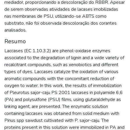
mediador, proporcionando a descoloração do RBBR. Apesar
de serem observadas atividades de lacases imobilizadas
nas membranas de PSU, utilizando-se ABTS como
substrato, não foi observada descoloração dos corantes
analisados.
Resumo
Laccases (EC 1.10.3.2) are phenol-oxidase enzymes
associated to the degradation of lignin and a wide variety of
recalcitrant compounds, such as xenobiotics and different
types of dyes. Laccases catalyze the oxidation of various
aromatic compounds with the concomitant reduction of
oxygen to water. In this work, the results of immobilization
of Pleurotus sajor-caju PS 2001 laccases in polyamide 6,6
(PA) and polysulfone (PSU) films, using glutaraldehyde as
linking agent, are presented. The enzymatic solution
containing laccases was obtained from solid medium with
Pinus spp sawdust cultivated with P. sajor-caju. The
proteins present in this solution were immobilized in PA and