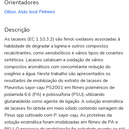
Orientadores
Dillon, Aldo José Pinheiro
Descrição
As lacases (EC 1.10.3.2) são fenol-oxidases associadas à
habilidade de degradar a lignina e outros compostos
recalcitrantes, como xenobióticos e vários tipos de corantes
sintéticos. Lacases catalisam a oxidação de vários
compostos aromáticos com concomitante redução do
oxigênio a água. Neste trabalho são apresentados os
resultados de imobilização do extrato de lacases de
Pleurotus sajor-caju PS2001 em filmes poliméricos de
poliamida 6,6 (PA) e polissulfona (PSU), utilizando
glutaraldeído como agente de ligação. A solução enzimática
de lacases foi obtida em meio sólido contendo serragem de
Pinus spp cultivado com P. sajor-caju. As proteínas da
solução enzimática foram imobilizadas em filmes de PA e
PSU. O processo de imobilização foi estudado quanto ao pH