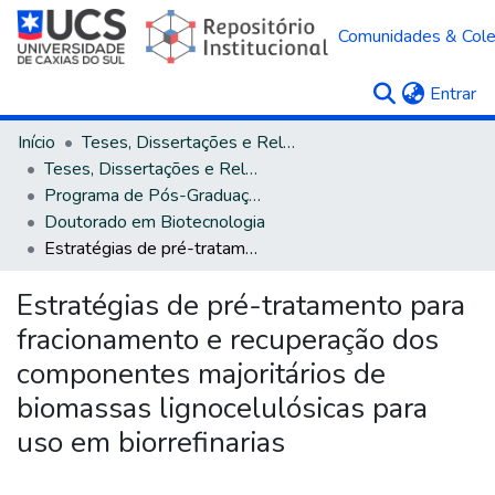
Comunidades & Col
(c
Entrar
Início
Teses, Dissertações e Relatórios
Teses, Dissertações e Relatórios defendidos na UCS
Programa de Pós-Graduação em Biotecnologia
Doutorado em Biotecnologia
Estratégias de pré-tratamento para fracionamento e recuperação dos componentes majoritários de biomassas lignocelulósicas para uso em biorrefinarias
Estratégias de pré-tratamento para
fracionamento e recuperação dos
componentes majoritários de
biomassas lignocelulósicas para
uso em biorrefinarias