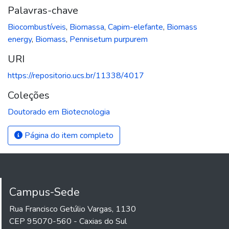
Palavras-chave
Biocombustíveis
,
Biomassa
,
Capim-elefante
,
Biomass
energy
,
Biomass
,
Pennisetum purpurem
URI
https://repositorio.ucs.br/11338/4017
Coleções
Doutorado em Biotecnologia
Página do item completo
Campus-Sede
Rua Francisco Getúlio Vargas, 1130
CEP 95070-560 - Caxias do Sul