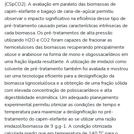
(CSpCO2). A avaliação em paralelo das biomassas de
capim-elefante e bagaço de cana-de-açúcar permitiu
observar o impacto significativo na eficiência desse tipo de
pré-tratamento causado pelas características intrínsecas de
cada biomassa. Os pré-tratamentos de alta pressão
utilizando H2O e CO2 foram capazes de fracionar as
hemiceluloses das biomassas recuperando principalmente
xilose e arabinose na forma de mono e oligossacarídeos em
uma fração líquida resultante. A utilização de imidazol como
solvente de pré-tratamento também foi avaliada e mostrou
ser uma tecnologia eficiente para a deslignificação da
biomassa lignocelulósica e a obtenção de uma fração sólida
com elevada concentração de polissacarídeos e alta
digestibilidade enzimática. Um adequado planejamento
experimental permitiu otimizar as condições de tempo e
temperatura para maximizar a deslignificação no pré-
tratamento do capim-elefante ao se utilizar uma razão
imidazol/biomassa de 9 g.g-1. A condição otimizada
calculada prediz que em temperatura de 140 °C para o