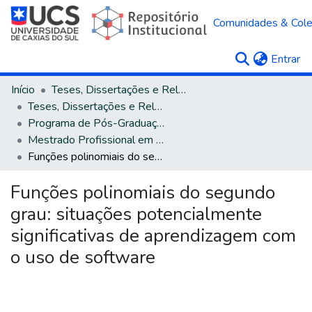
Comunidades & Col
(c
Entrar
Início
Teses, Dissertações e Relatórios
Teses, Dissertações e Relatórios defendidos na UCS
Programa de Pós-Graduação em Ensino de Ciências e Matemática
Mestrado Profissional em Ensino de Ciências e Matemática
Funções polinomiais do segundo grau: situações potencialmente significativas de aprendizagem com o uso de software
Funções polinomiais do segundo
grau: situações potencialmente
significativas de aprendizagem com
o uso de software