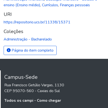
ensino (Ensino médio)
,
Currículos
,
Finanças pessoais
URI
https://repositorio.ucs.br/11338/15371
Coleções
Administração - Bacharelado
Página do item completo
Campus-Sede
Rua Francisco Getúlio Vargas, 1130
CEP 95070-560 - Caxias do Sul
Todos os campi - Como chegar