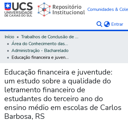
Comunidades & Col
(c
Entrar
Início
Trabalhos de Conclusão de Curso
Área do Conhecimento das Ciências Sociais Aplicadas
Administração - Bacharelado
Educação financeira e juventude: um estudo sobre a qualidade do letramento financeiro de estudantes do terceiro ano do ensino médio em escolas de Carlos Barbosa, RS
Educação financeira e juventude:
um estudo sobre a qualidade do
letramento financeiro de
estudantes do terceiro ano do
ensino médio em escolas de Carlos
Barbosa, RS