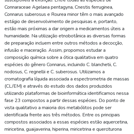
Connaraceae Agelaea pentagyna, Cnestis ferruginea,
Connarus suberosus e Rourea minor têm o mais avançado
estágio de desenvolvimento de pesquisas e, portanto,
estão mais próximas a dar origem a medicamentos úteis a
humanidade. Na utilização etnobotânica as diversas formas
de preparação incluem entre outros métodos a decocção,
infusão e maceração. Assim, propomos estudar a
composição química sobre a ótica qualitativa em quatro
espécies do gênero Connarus, incluindo C. blanchetii, C.
nodosus, C. regnellii e C. suberosus. Utilizamos a
cromatografia líquida associada a espectrometria de massas
(CL/EM) e através do estudo dos dados produzidos
utilizando plataformas de bioinformática identificamos nessa
fase 23 compostos a partir dessas espécies. Do ponto de
vista qualitativo a maioria dos metabólitos pode ser
identificada frente aos três métodos. Entre os principais
compostos associados a essas espécies estão aquercetina,
miricetina, guaijaverina, hiperina, miricetrina e querciturona