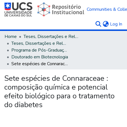
Communities & Colle
(c
Log In
Home
Teses, Dissertações e Relatórios
Teses, Dissertações e Relatórios defendidos na UCS
Programa de Pós-Graduação em Biotecnologia
Doutorado em Biotecnologia
Sete espécies de Connaraceae : composição química e potencial efeito biológico para o tratamento do diabetes
Sete espécies de Connaraceae :
composição química e potencial
efeito biológico para o tratamento
do diabetes