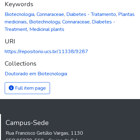
Keywords
Biotecnologia
,
Connaraceae
,
Diabetes - Tratamento
,
Plantas
medicinais
,
Biotechnology
,
Connaraceae
,
Diabetes -
Treatment
,
Medicinal plants
URI
https://repositorio.ucs.br/11338/9287
Collections
Doutorado em Biotecnologia
Full item page
Campus-Sede
Rua Francisco Getúlio Vargas, 1130