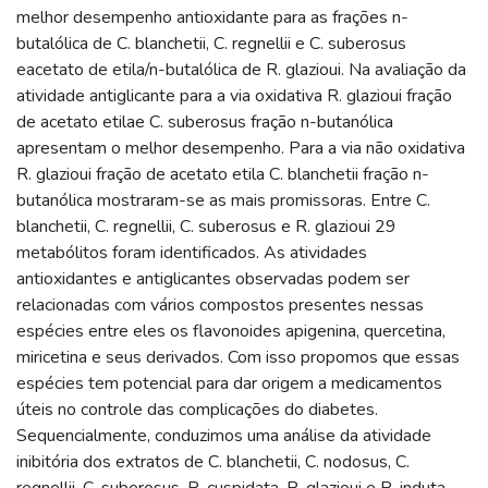
melhor desempenho antioxidante para as frações n-
butalólica de C. blanchetii, C. regnellii e C. suberosus
eacetato de etila/n-butalólica de R. glazioui. Na avaliação da
atividade antiglicante para a via oxidativa R. glazioui fração
de acetato etilae C. suberosus fração n-butanólica
apresentam o melhor desempenho. Para a via não oxidativa
R. glazioui fração de acetato etila C. blanchetii fração n-
butanólica mostraram-se as mais promissoras. Entre C.
blanchetii, C. regnellii, C. suberosus e R. glazioui 29
metabólitos foram identificados. As atividades
antioxidantes e antiglicantes observadas podem ser
relacionadas com vários compostos presentes nessas
espécies entre eles os flavonoides apigenina, quercetina,
miricetina e seus derivados. Com isso propomos que essas
espécies tem potencial para dar origem a medicamentos
úteis no controle das complicações do diabetes.
Sequencialmente, conduzimos uma análise da atividade
inibitória dos extratos de C. blanchetii, C. nodosus, C.
regnellii, C. suberosus, R. cuspidata, R. glazioui e R. induta