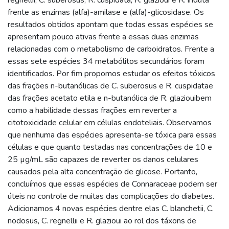
frente as enzimas (alfa)-amilase e (alfa)-glicosidase. Os
resultados obtidos apontam que todas essas espécies se
apresentam pouco ativas frente a essas duas enzimas
relacionadas com o metabolismo de carboidratos. Frente a
essas sete espécies 34 metabólitos secundários foram
identificados. Por fim propomos estudar os efeitos tóxicos
das frações n-butanólicas de C. suberosus e R. cuspidatae
das frações acetato etila e n-butanólica de R. glaziouibem
como a habilidade dessas frações em reverter a
citotoxicidade celular em células endoteliais. Observamos
que nenhuma das espécies apresenta-se tóxica para essas
células e que quanto testadas nas concentrações de 10 e
25 µg/mL são capazes de reverter os danos celulares
causados pela alta concentração de glicose. Portanto,
concluímos que essas espécies de Connaraceae podem ser
úteis no controle de muitas das complicações do diabetes.
Adicionamos 4 novas espécies dentre elas C. blanchetii, C.
nodosus, C. regnellii e R. glazioui ao rol dos táxons de