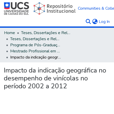
Communities & Colle
(c
Log In
Home
Teses, Dissertações e Relatórios
Teses, Dissertações e Relatórios defendidos na UCS
Programa de Pós-Graduação em Biotecnologia
Mestrado Profissional em Biotecnologia e Gestão Vitivinícola
Impacto da indicação geográfica no desempenho de vinícolas no período 2002 a 2012
Impacto da indicação geográfica no
desempenho de vinícolas no
período 2002 a 2012