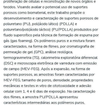
proliferação de células e reconstrução de novos órgãos e
tecidos. Visando avaliar o potencial uso de suportes
porosos como biomaterial, este trabalho propõe o
desenvolvimento e caracterização de suportes porosos de
poliuretano (PU), poli(ácido lático) (PDLLA) e
poliuretano/poli(ácido láctico) (PU/PDLLA) produzidos por
fluido supercrítico pela técnica de formação de espuma por
gás (gas foaming). Os polímeros puros e a mistura foram
caracterizados, na forma de filmes, por cromatografia de
permeação de gel (GPC), análise reológica,
termogravimetria (TG), calorimetria exploratória diferencial
(DSC) e microscopia eletrônica de varredura com emissão
de campo (MEV-FEG). Após a expansão, na forma de
suportes porosos, as amostras foram caracterizadas por
MEV-FEG, tamanho de poros, densidade, propriedades
mecânicas e testes in vitro de citotoxicidade e adesão
celular com 1, 4 e 6 dias de exposição. Na caracterização
dos filmes, a amostra PU/PDLLA apresentou
características intermediárias aos polímeros puros,