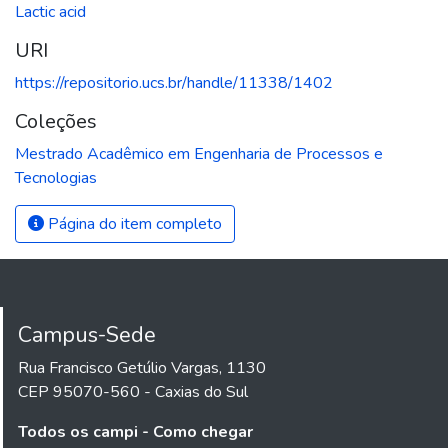
Lactic acid
URI
https://repositorio.ucs.br/handle/11338/1402
Coleções
Mestrado Acadêmico em Engenharia de Processos e
Tecnologias
Página do item completo
Campus-Sede
Rua Francisco Getúlio Vargas, 1130
CEP 95070-560 - Caxias do Sul
Todos os campi - Como chegar