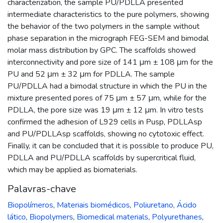
characterization, the sample PU/PDLLA presented
intermediate characteristics to the pure polymers, showing
the behavior of the two polymers in the sample without
phase separation in the micrograph FEG-SEM and bimodal
molar mass distribution by GPC. The scaffolds showed
interconnectivity and pore size of 141 μm ± 108 μm for the
PU and 52 μm ± 32 μm for PDLLA. The sample
PU/PDLLA had a bimodal structure in which the PU in the
mixture presented pores of 75 μm ± 57 μm, while for the
PDLLA, the pore size was 19 μm ± 12 μm. In vitro tests
confirmed the adhesion of L929 cells in Pusp, PDLLAsp
and PU/PDLLAsp scaffolds, showing no cytotoxic effect.
Finally, it can be concluded that it is possible to produce PU,
PDLLA and PU/PDLLA scaffolds by supercritical fluid,
which may be applied as biomaterials.
Palavras-chave
Biopolímeros
,
Materiais biomédicos
,
Poliuretano
,
Ácido
lático
,
Biopolymers
,
Biomedical materials
,
Polyurethanes
,