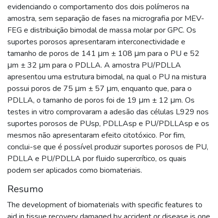
evidenciando o comportamento dos dois polímeros na
amostra, sem separação de fases na micrografia por MEV-
FEG e distribuição bimodal de massa molar por GPC. Os
suportes porosos apresentaram interconectividade e
tamanho de poros de 141 μm ± 108 μm para o PU e 52
μm ± 32 μm para o PDLLA. A amostra PU/PDLLA
apresentou uma estrutura bimodal, na qual o PU na mistura
possui poros de 75 μm ± 57 μm, enquanto que, para o
PDLLA, o tamanho de poros foi de 19 μm ± 12 μm. Os
testes in vitro comprovaram a adesão das células L929 nos
suportes porosos de PUsp, PDLLAsp e PU/PDLLAsp e os
mesmos não apresentaram efeito citotóxico. Por fim,
conclui-se que é possível produzir suportes porosos de PU,
PDLLA e PU/PDLLA por fluido supercrítico, os quais
podem ser aplicados como biomateriais.
Resumo
The development of biomaterials with specific features to
aid in tissue recovery damaged by accident or disease is one