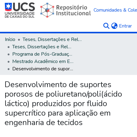
Comunidades & Col
(c
Entrar
Início
Teses, Dissertações e Relatórios
Teses, Dissertações e Relatórios defendidos na UCS
Programa de Pós-Graduação em Engenharia de Processos e Tecnologias
Mestrado Acadêmico em Engenharia de Processos e Tecnologias
Desenvolvimento de suportes porosos de poliuretano/poli(ácido láctico) produzidos por fluido supercrítico para aplicação em engenharia de tecidos
Desenvolvimento de suportes
porosos de poliuretano/poli(ácido
láctico) produzidos por fluido
supercrítico para aplicação em
engenharia de tecidos